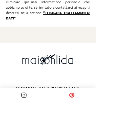
eliminare qualsiasi informazione personale che
abbiamo su di te, sei invitato a contattarci ai recapiti
“TITOLARE TRATTAMENTO
descritti nella sezione
DATI”
ISCRIVITI ALLA NEWSLETTER
Email
Accetto termini e condizioni
Visualizza termini d'uso
Iscriviti