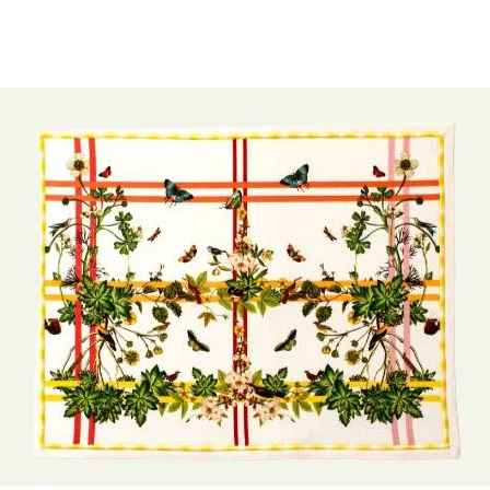
Il Cliente si impegna a re
esercitato il diritto di r
data in cui ha comunicat
recedere dal contratto.
I Prodotti dovranno esser
sono stati consegnati. Il
Prodotti siano integri e 
alcun modo, e che vengan
corredati di tutte le etic
del Prodotto non sarà acc
rimossa, rotta o manom
Maisonlida si riserva il di
Prodotti che dovessero ri
sporchi o si trovino in u
modo inequivocabile, che 
diverse dalle verifiche 
accertare la natura e le 
In caso di rifiuto del re
comunicazione al Cliente